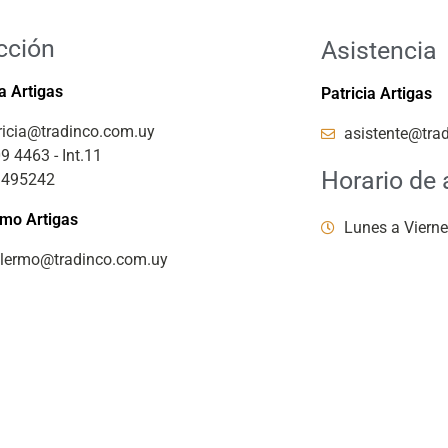
cción
Asistencia
ia Artigas
Patricia Artigas
ricia@tradinco.com.uy
asistente@tra
9 4463 - Int.11
Horario de 
1495242
rmo Artigas
Lunes a Vierne
llermo@tradinco.com.uy