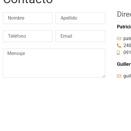
Dire
Patric
pat
240
09
Guille
gui
ENVIAR